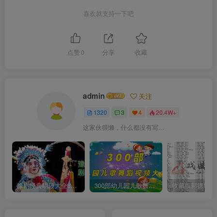
喜欢就支持一下吧
点赞
0
分享
收藏
admin
关注
1320
3
4
20.4W+
这家伙很懒，什么都没有写...
豫剧经典唱段大全850首mp3打包戏曲下载
300部幼儿园儿歌舞蹈视频大合集