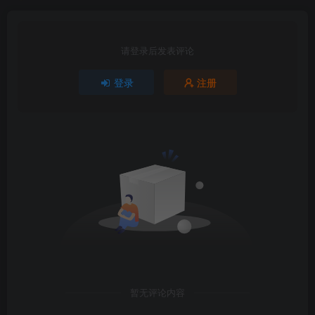
请登录后发表评论
登录
注册
暂无评论内容