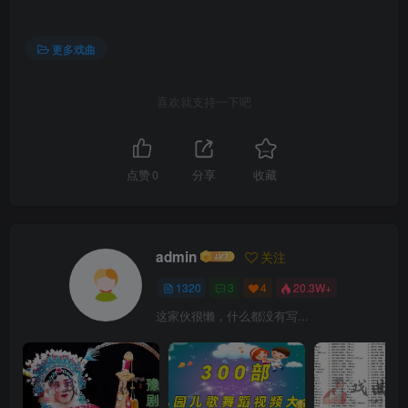
更多戏曲
喜欢就支持一下吧
点赞
0
分享
收藏
admin
关注
1320
3
4
20.3W+
这家伙很懒，什么都没有写...