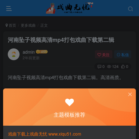
首页
更多戏曲
正文
河南坠子视频高清mp4打包戏曲下载第二辑
admin
关注
私信
2年前更新
0
124
0
河南坠子视频高清mp4打包戏曲下载第二辑。高清画质。
河南坠子《刘统勋私访》.mp4
河南坠子《呼延庆打擂》鲁俊美.mp4
河南坠子《姜子牙卖面》陈艳丽.mp4
主题模板推荐
河南坠子《拉荆笆》陈艳丽.mp4
河南坠子《老鼠告猫》蔡其山.mp4
戏曲下载上戏曲无忧 www.xiqu51.com