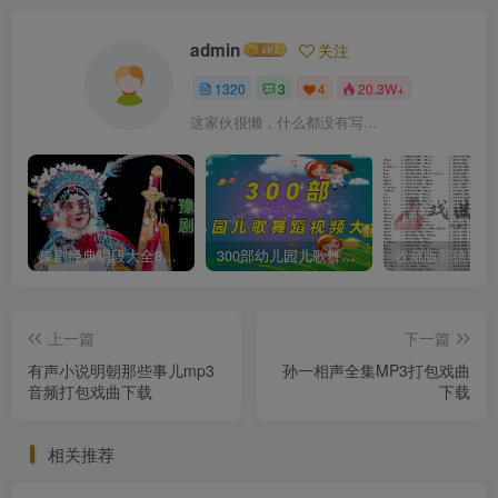
admin
关注
1320
3
4
20.3W+
这家伙很懒，什么都没有写...
豫剧经典唱段大全850首mp3打包戏曲下载
300部幼儿园儿歌舞蹈视频大合集
上一篇
下一篇
有声小说明朝那些事儿mp3
孙一相声全集MP3打包戏曲
音频打包戏曲下载
下载
相关推荐