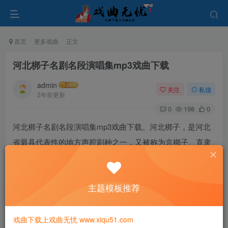
首页
更多戏曲
正文
河北梆子名剧名段演唱集mp3戏曲下载
admin
关注
私信
2年前更新
0
198
0
河北梆子名剧名段演唱集mp3戏曲下载。河北梆子，是河北
省最具代表性的地方声腔剧种之一，又被称为京梆子、直隶
梆子、卫梆子、秦腔等。目前主要流行于河北、北京、天津
以及山东、东北的一些地区。
主题模板推荐
戏曲下载上戏曲无忧 www.xiqu51.com