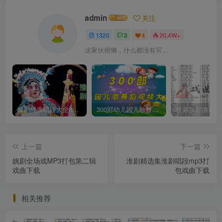
admin
关注
1320
3
4
20.4W+
这家伙很懒，什么都没有写...
豫剧经典唱段大全850首mp3打包戏曲下载
300部幼儿园儿歌舞蹈视频大合集
上一篇
下一篇
姚剧全场戏MP3打包第二辑
淮剧精选集淮剧唱段mp3打
戏曲下载
包戏曲下载
相关推荐